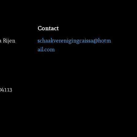
Contact
a Rijen
schaakverenigingcaissa@hotm
ail.com
04113