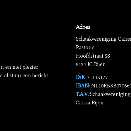
Adres
Schaakvereniging Caïss
Pastorie
Hoofdstraat 58
5121 JG Rijen
rt en met plezier
ie
of stuur een bericht
KvK
: 71113177
IBAN
: NL10RBRB07066
T.A.V.
Schaakvereniging
Caïssa Rijen