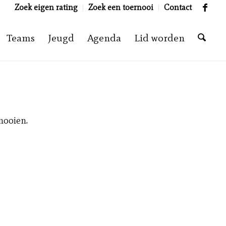
Zoek eigen rating
Zoek een toernooi
Contact
Teams
Jeugd
Agenda
Lid worden
rnooien.