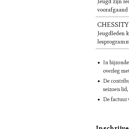
Jeugd zijn le
voorafgaand 
CHESSITY
Jeugdleden k
lesprogramm
In bijzonde
overleg met
De contribut
seizoen lid
De factuur 
Inschrijv