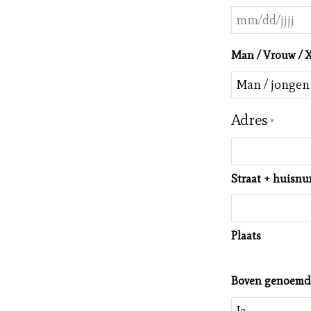
MM
slash
Man / Vrouw / 
DD
slash
JJJJ
Adres
*
Straat + huisn
Plaats
Boven genoemde 