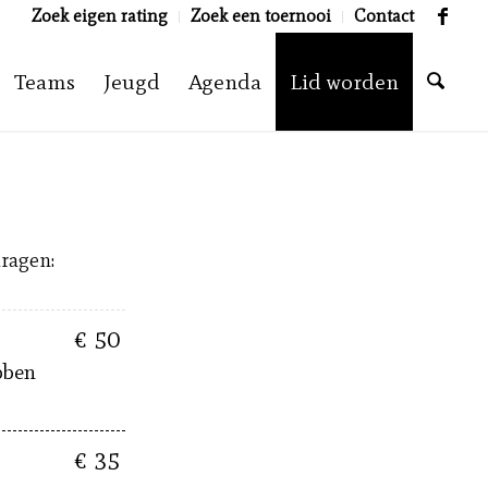
Zoek eigen rating
Zoek een toernooi
Contact
Teams
Jeugd
Agenda
Lid worden
ragen:
€ 50
ebben
€ 35