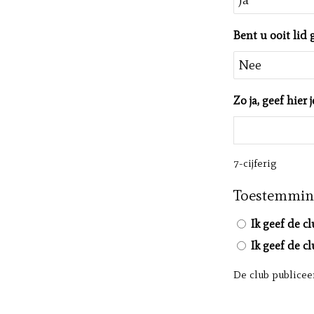
Bent u ooit lid
Zo ja, geef hie
7-cijferig
Toestemming
Ik geef de c
Ik geef de c
De club publicee