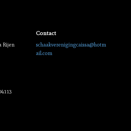
Contact
a Rijen
schaakverenigingcaissa@hotm
ail.com
04113