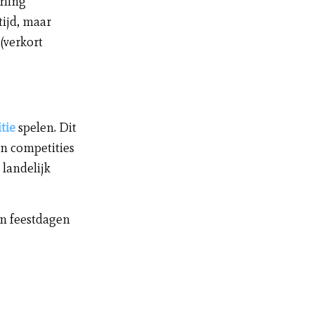
rling
tijd, maar
(verkort
tie
spelen. Dit
jn competities
 landelijk
an feestdagen