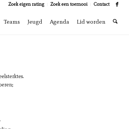
Zoek eigen rating
Zoek een toernooi
Contact
Teams
Jeugd
Agenda
Lid worden
eelsterktes.
oberen;
.