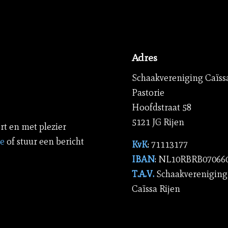
Adres
Schaakvereniging Caïss
Pastorie
Hoofdstraat 58
5121 JG Rijen
rt en met plezier
ie
of stuur een bericht
KvK
: 71113177
IBAN
: NL10RBRB07066
T.A.V.
Schaakvereniging
Caïssa Rijen