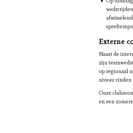
Op dinsdag 
wedstrijden
afwisselend
speeltempo)
Externe c
Naast de inte
zijn teamwedst
op regionaal n
niveau vinden
Onze clubavond
en een zomerst