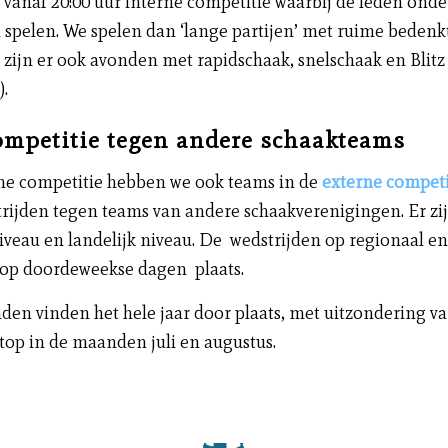
vanaf 20:00 uur interne competitie waarbij de leden onde
 spelen. We spelen dan ‘lange partijen’ met ruime bedenk
 zijn er ook avonden met rapidschaak, snelschaak en Blitz 
.
ompetitie tegen andere schaakteams
rne competitie hebben we ook teams in de
externe competi
rijden tegen teams van andere schaakverenigingen. Er zi
iveau en landelijk niveau. De wedstrijden op regionaal en
 op doordeweekse dagen plaats.
en vinden het hele jaar door plaats, met uitzondering v
op in de maanden juli en augustus.