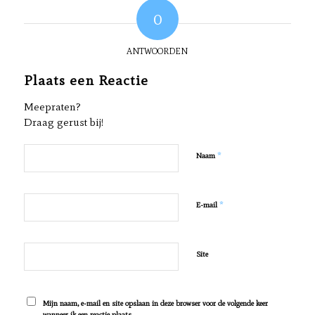
0
ANTWOORDEN
Plaats een Reactie
Meepraten?
Draag gerust bij!
*
Naam
*
E-mail
Site
Mijn naam, e-mail en site opslaan in deze browser voor de volgende keer
wanneer ik een reactie plaats.