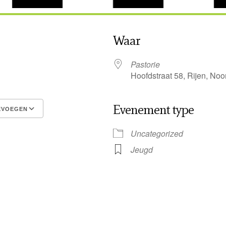
Waar
5
Pastorie
Hoofdstraat 58, Rijen, No
Evenement type
EVOEGEN
Google Calendar
iCalendar
Uncategorized
Jeugd