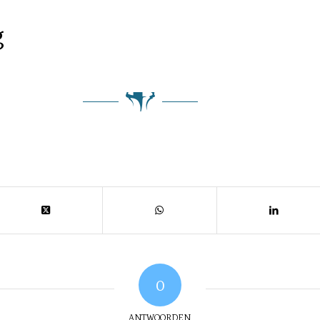
g
0
ANTWOORDEN