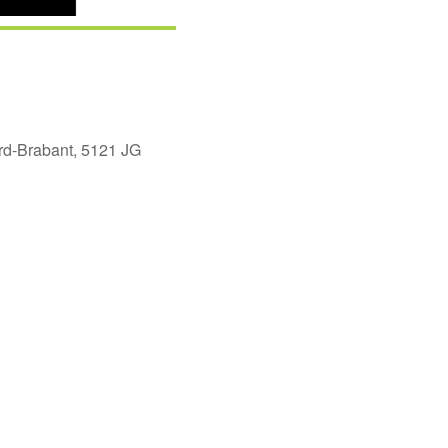
ord-Brabant, 5121 JG
Office 365
Outlook