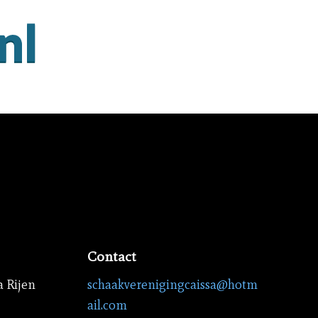
Contact
a Rijen
schaakverenigingcaissa@hotm
ail.com