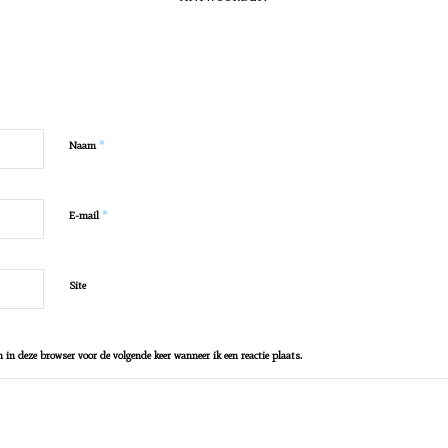
e
*
Naam
*
E-mail
Site
 in deze browser voor de volgende keer wanneer ik een reactie plaats.