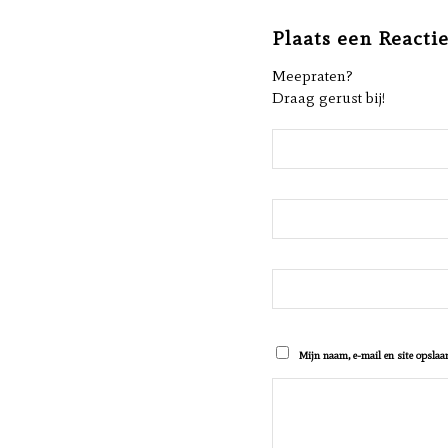
Plaats een Reacti
Meepraten?
Draag gerust bij!
Mijn naam, e-mail en site opslaan