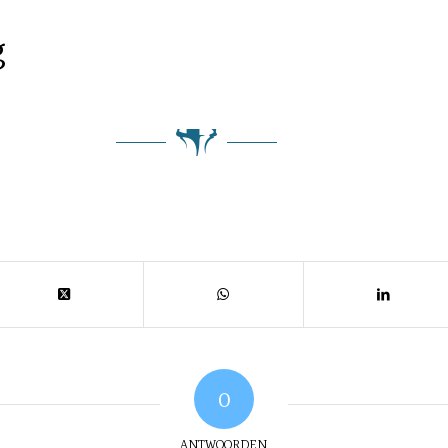
g
0
ANTWOORDEN