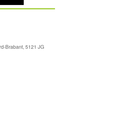
ord-Brabant, 5121 JG
Office 365
Outlook