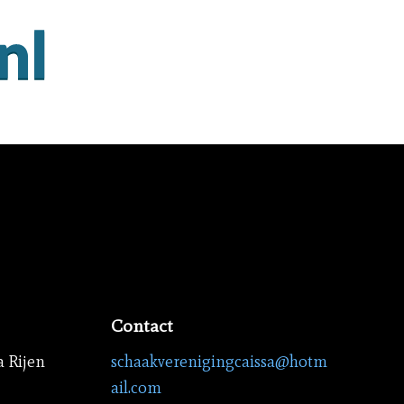
Contact
a Rijen
schaakverenigingcaissa@hotm
ail.com