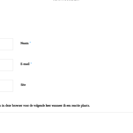
e
*
Naam
*
E-mail
Site
 in deze browser voor de volgende keer wanneer ik een reactie plaats.