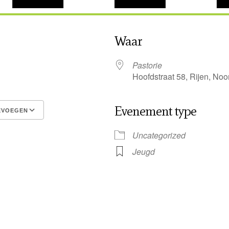
Waar
5
Pastorie
Hoofdstraat 58, Rijen, No
Evenement type
EVOEGEN
Google Calendar
iCalendar
Uncategorized
Jeugd