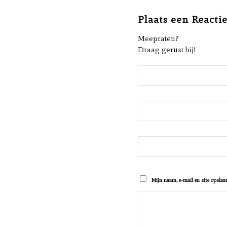
Plaats een Reacti
Meepraten?
Draag gerust bij!
Mijn naam, e-mail en site opslaan