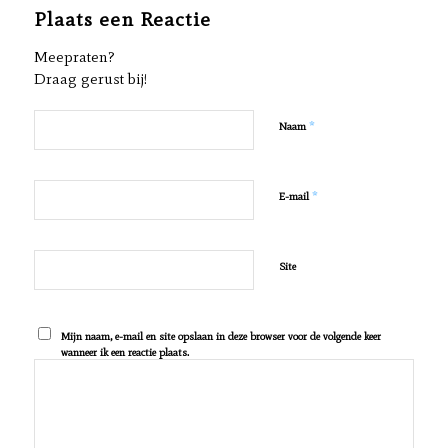
Plaats een Reactie
Meepraten?
Draag gerust bij!
*
Naam
*
E-mail
Site
Mijn naam, e-mail en site opslaan in deze browser voor de volgende keer
wanneer ik een reactie plaats.