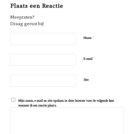
Plaats een Reactie
Meepraten?
Draag gerust bij!
*
Naam
*
E-mail
Site
Mijn naam, e-mail en site opslaan in deze browser voor de volgende keer
wanneer ik een reactie plaats.