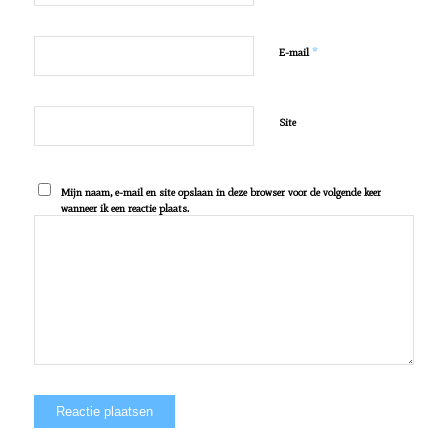
*
E-mail
Site
Mijn naam, e-mail en site opslaan in deze browser voor de volgende keer
wanneer ik een reactie plaats.