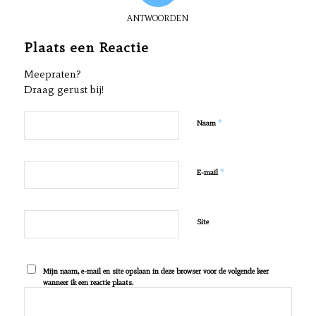
ANTWOORDEN
Plaats een Reactie
Meepraten?
Draag gerust bij!
*
Naam
*
E-mail
Site
Mijn naam, e-mail en site opslaan in deze browser voor de volgende keer
wanneer ik een reactie plaats.