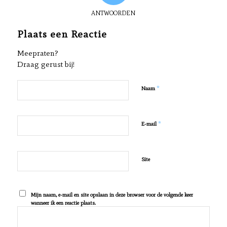
ANTWOORDEN
Plaats een Reactie
Meepraten?
Draag gerust bij!
*
Naam
*
E-mail
Site
Mijn naam, e-mail en site opslaan in deze browser voor de volgende keer
wanneer ik een reactie plaats.