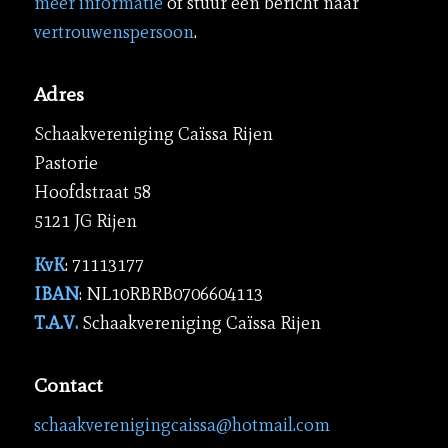
meer informatie
of stuur een bericht naar
vertrouwenspersoon
.
Adres
Schaakvereniging Caïssa Rijen
Pastorie
Hoofdstraat 58
5121 JG Rijen
KvK
: 71113177
IBAN
: NL10RBRB0706604113
T.A.V.
Schaakvereniging Caïssa Rijen
Contact
schaakverenigingcaissa@hotmail.com